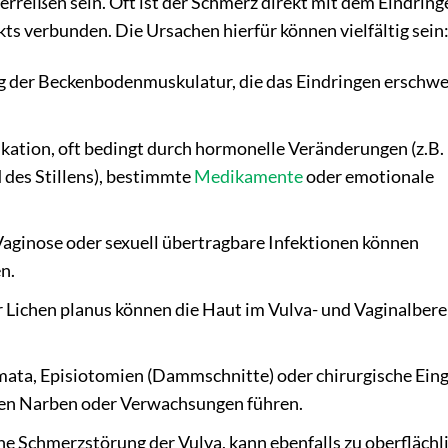
rreißen sein. Oft ist der Schmerz direkt mit dem Eindring
kts verbunden. Die Ursachen hierfür können vielfältig sein
 der Beckenbodenmuskulatur, die das Eindringen erschwe
ation, oft bedingt durch hormonelle Veränderungen (z.B. 
des Stillens), bestimmte
Medikamente
oder emotionale
 Vaginose oder sexuell übertragbare Infektionen können
n.
r Lichen planus können die Haut im Vulva- und Vaginalbere
ta, Episiotomien (Dammschnitte) oder chirurgische Eing
ten Narben oder Verwachsungen führen.
he Schmerzstörung der Vulva, kann ebenfalls zu oberflächl