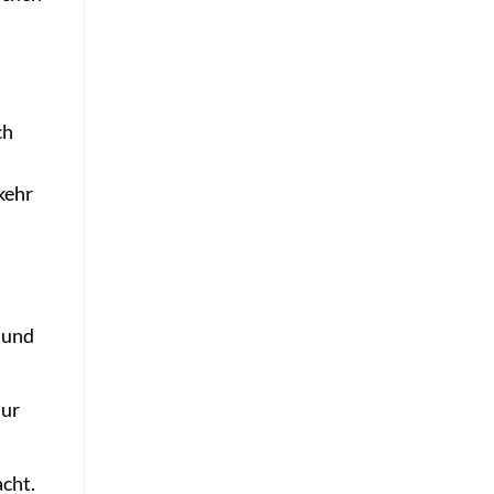
ch
kehr
 und
tur
cht.