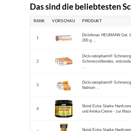
Das sind die beliebtesten 
RANK
VORSCHAU
PRODUKT
Diclofenac HEUMANN Gel, b
1
200 g ...
Diclo-ratiopharm® Schmerzge
Schmerzstillendes, entzün
2
...
Diclo-ratiopharm® Schmerzge
3
Natrium ...
5kind Extra Starke Hanfcrem
4
und Arnika-Creme - zur Mas
5kind Extra Starke Hanfcrem