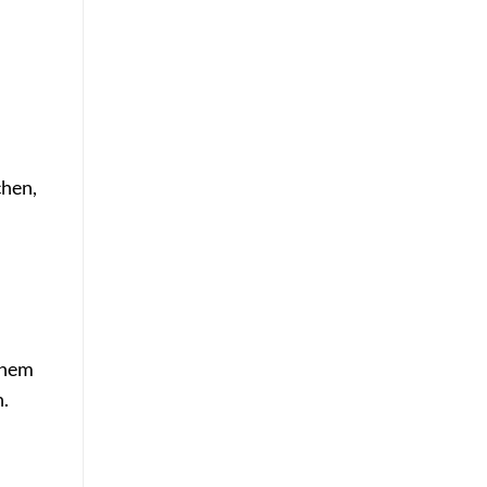
hen,
inem
n.