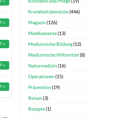
Kosmetik und Pflege
(19)
T »
Krankheitsbereiche
(446)
Magazin
(126)
T »
Medikamente
(13)
Medizinische Bildung
(12)
T »
Medizinische Hilfsmittel
(8)
Naturmedizin
(16)
T »
Operationen
(15)
Prävention
(19)
T »
Reisen
(3)
Rezepte
(1)