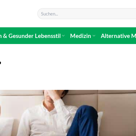
n & Gesunder Lebensstil
Medizin
Alternative M
?