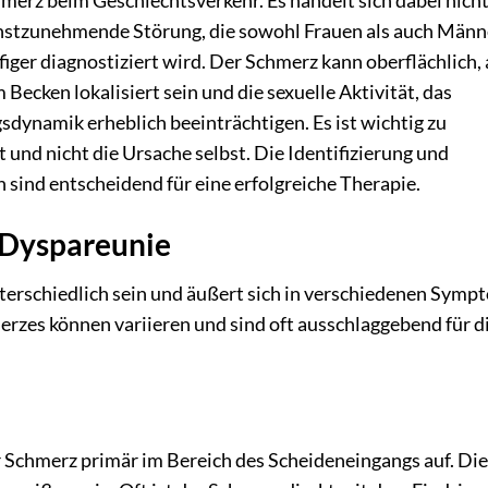
merz beim Geschlechtsverkehr. Es handelt sich dabei nich
rnstzunehmende Störung, die sowohl Frauen als auch Männ
figer diagnostiziert wird. Der Schmerz kann oberflächlich, 
 Becken lokalisiert sein und die sexuelle Aktivität, das
ynamik erheblich beeinträchtigen. Es ist wichtig zu
und nicht die Ursache selbst. Die Identifizierung und
ind entscheidend für eine erfolgreiche Therapie.
Dyspareunie
terschiedlich sein und äußert sich in verschiedenen Sym
erzes können variieren und sind oft ausschlaggebend für d
r Schmerz primär im Bereich des Scheideneingangs auf. Di