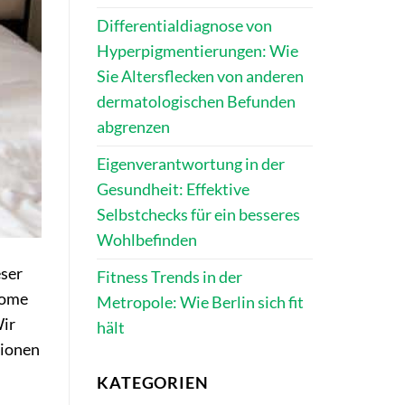
Differentialdiagnose von
Hyperpigmentierungen: Wie
Sie Altersflecken von anderen
dermatologischen Befunden
abgrenzen
Eigenverantwortung in der
Gesundheit: Effektive
Selbstchecks für ein besseres
Wohlbefinden
eser
Fitness Trends in der
tome
Metropole: Wie Berlin sich fit
Wir
hält
tionen
KATEGORIEN