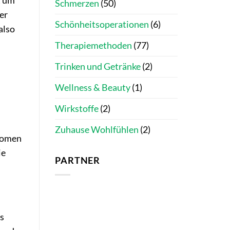
t um
Schmerzen
(50)
er
Schönheitsoperationen
(6)
also
Therapiemethoden
(77)
Trinken und Getränke
(2)
Wellness & Beauty
(1)
Wirkstoffe
(2)
Zuhause Wohlfühlen
(2)
ptomen
ie
PARTNER
es