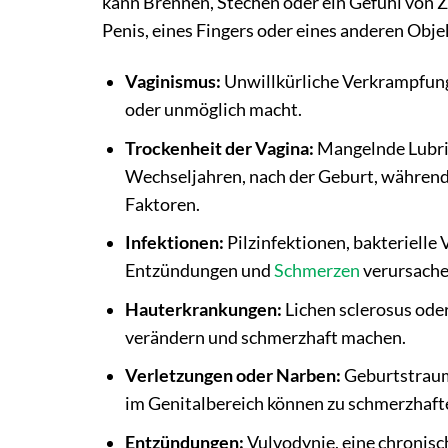
kann Brennen, Stechen oder ein Gefühl von Ze
Penis, eines Fingers oder eines anderen Obje
Vaginismus:
Unwillkürliche Verkrampfung
oder unmöglich macht.
Trockenheit der Vagina:
Mangelnde Lubrik
Wechseljahren, nach der Geburt, während 
Faktoren.
Infektionen:
Pilzinfektionen, bakterielle
Entzündungen und
Schmerzen
verursache
Hauterkrankungen:
Lichen sclerosus ode
verändern und schmerzhaft machen.
Verletzungen oder Narben:
Geburtstrauma
im Genitalbereich können zu schmerzhaf
Entzündungen:
Vulvodynie, eine chronisc