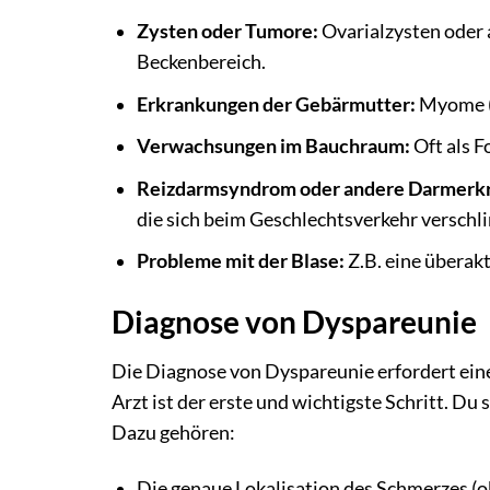
Zysten oder Tumore:
Ovarialzysten oder 
Beckenbereich.
Erkrankungen der Gebärmutter:
Myome (g
Verwachsungen im Bauchraum:
Oft als F
Reizdarmsyndrom oder andere Darmerk
die sich beim Geschlechtsverkehr versch
Probleme mit der Blase:
Z.B. eine überak
Diagnose von Dyspareunie
Die Diagnose von Dyspareunie erfordert ein
Arzt ist der erste und wichtigste Schritt. Du
Dazu gehören:
Die genaue Lokalisation des Schmerzes (ob