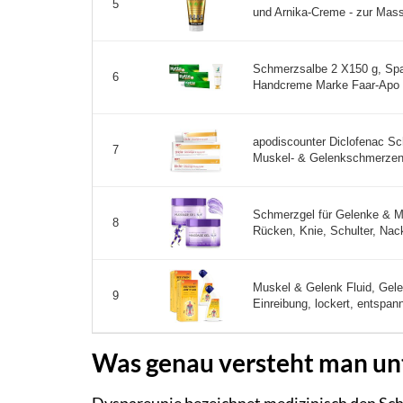
5
und Arnika-Creme - zur Mas
Schmerzsalbe 2 X150 g, Spar
6
Handcreme Marke Faar-Apo .
apodiscounter Diclofenac Sc
7
Muskel- & Gelenkschmerzen,
Schmerzgel für Gelenke & M
8
Rücken, Knie, Schulter, Nac
Muskel & Gelenk Fluid, Gele
9
Einreibung, lockert, entspannt
Was genau versteht man un