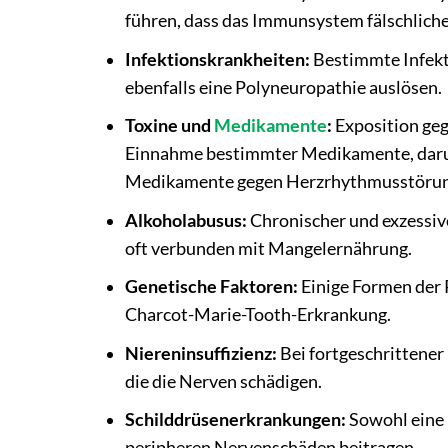
führen, dass das Immunsystem fälschliche
Infektionskrankheiten:
Bestimmte Infekt
ebenfalls eine Polyneuropathie auslösen.
Toxine und
Medikamente
:
Exposition geg
Einnahme bestimmter Medikamente, daru
Medikamente gegen Herzrhythmusstörun
Alkoholabusus:
Chronischer und exzessiv
oft verbunden mit Mangelernährung.
Genetische Faktoren:
Einige Formen der P
Charcot-Marie-Tooth-Erkrankung.
Niereninsuffizienz:
Bei fortgeschrittener
die die Nerven schädigen.
Schilddrüsenerkrankungen:
Sowohl eine 
peripheren Nervenschäden beitragen.