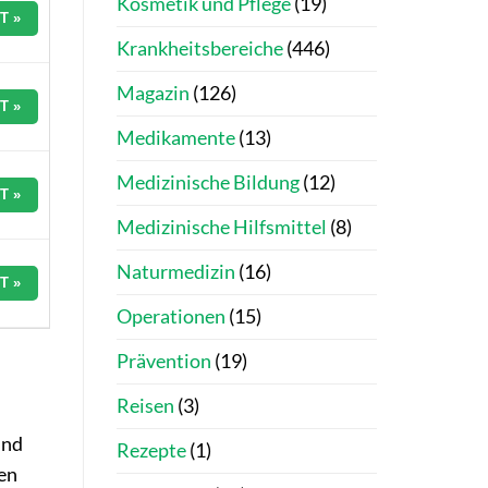
Kosmetik und Pflege
(19)
T »
Krankheitsbereiche
(446)
Magazin
(126)
T »
Medikamente
(13)
Medizinische Bildung
(12)
T »
Medizinische Hilfsmittel
(8)
Naturmedizin
(16)
T »
Operationen
(15)
Prävention
(19)
Reisen
(3)
und
Rezepte
(1)
en