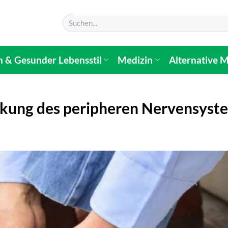
n & Gesunder Lebensstil
Medizin
Alternative M
nkung des peripheren Nervensyst