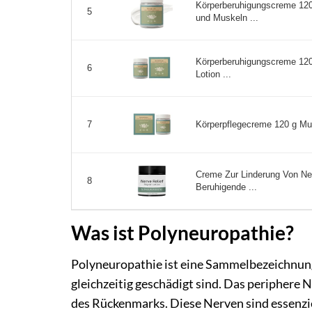
Körperberuhigungscreme 120
5
und Muskeln ...
Körperberuhigungscreme 120 
6
Lotion ...
Körperpflegecreme 120 g Mus
7
Creme Zur Linderung Von Ner
8
Beruhigende ...
Was ist Polyneuropathie?
Polyneuropathie ist eine Sammelbezeichnun
gleichzeitig geschädigt sind. Das periphere
des Rückenmarks. Diese Nerven sind essenzie