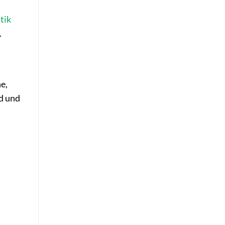
tik
.
e,
nd und