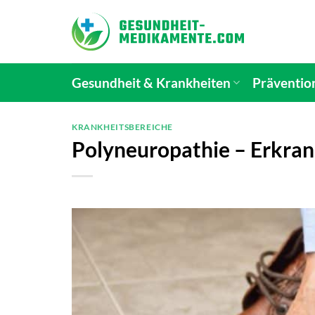
Zum
Inhalt
springen
Gesundheit & Krankheiten
Präventio
KRANKHEITSBEREICHE
Polyneuropathie – Erkra