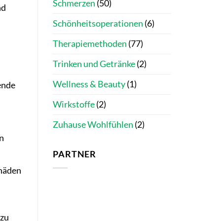
Schmerzen
(50)
nd
Schönheitsoperationen
(6)
Therapiemethoden
(77)
Trinken und Getränke
(2)
Wellness & Beauty
(1)
gende
Wirkstoffe
(2)
Zuhause Wohlfühlen
(2)
n
PARTNER
chäden
azu