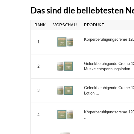
Das sind die beliebtesten 
RANK
VORSCHAU
PRODUKT
Körperberuhigungscreme 120
1
...
Gelenkberuhigende Creme 12
2
Muskelentspannungslotion ..
Gelenkberuhigende Creme 120
3
Lotion ...
Körperberuhigungscreme 120
4
...