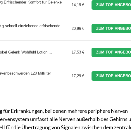
g Erfrischender Komfort für Gelenke
14,19 €
ZUM TOP ANGEBO
g schnell einziehende erfrischende
20,96 €
ZUM TOP ANGEBO
kel Gelenk Wohlfühl Lotion ...
17,53 €
ZUM TOP ANGEBO
venbeschwerden 120 Milliliter
17,29 €
ZUM TOP ANGEBO
g für Erkrankungen, bei denen mehrere periphere Nerven
 Nervensystem umfasst alle Nerven außerhalb des Gehirns 
ll für die Übertragung von Signalen zwischen dem zentral