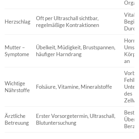
Organ
Vitali
Oft per Ultraschall sichtbar,
Herzschlag
Beginn
regelmäßige Kontraktionen
Durch
Hormo
Mutter –
Übelkeit, Müdigkeit, Brustspannen,
Umstel
Symptome
häufiger Harndrang
Körper
an
Vorbe
Fehlbi
Wichtige
Folsäure, Vitamine, Mineralstoffe
Unter
Nährstoffe
des
Zellw
Bestät
Ärztliche
Erster Vorsorgetermin, Ultraschall,
Überw
Betreuung
Blutuntersuchung
Berat