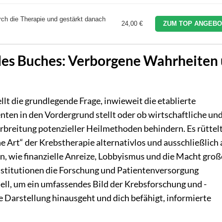
rch die Therapie und gestärkt danach
24,00 €
ZUM TOP ANGEBO
 des Buches: Verborgene Wahrheiten
lt die grundlegende Frage, inwieweit die etablierte
nten in den Vordergrund stellt oder ob wirtschaftliche un
erbreitung potenzieller Heilmethoden behindern. Es rüttel
the Art“ der Krebstherapie alternativlos und ausschließlich 
n, wie finanzielle Anreize, Lobbyismus und die Macht groß
titutionen die Forschung und Patientenversorgung
ziell, um ein umfassendes Bild der Krebsforschung und -
le Darstellung hinausgeht und dich befähigt, informierte