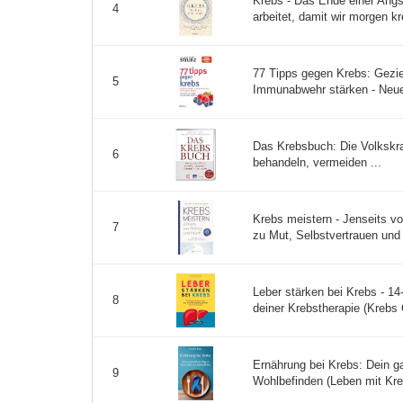
Krebs - Das Ende einer Angs
4
arbeitet, damit wir morgen kr
77 Tipps gegen Krebs: Gezie
5
Immunabwehr stärken - Neues
Das Krebsbuch: Die Volkskra
6
behandeln, vermeiden ...
Krebs meistern - Jenseits vo
7
zu Mut, Selbstvertrauen und H
Leber stärken bei Krebs - 1
8
deiner Krebstherapie (Krebs 
Ernährung bei Krebs: Dein g
9
Wohlbefinden (Leben mit Kre