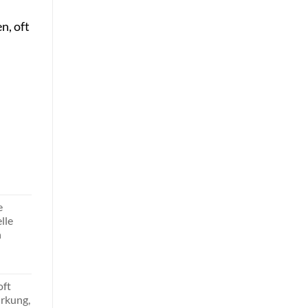
n, oft
e
lle
n
oft
rkung,