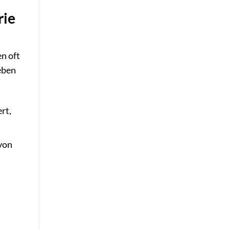
rie
n oft
eben
rt,
 von