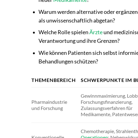
Warum werden alternative oder ergänzende
als unwissenschaftlich abgetan?
Welche Rolle spielen
Ärzte
und medizinisc
Verantwortung und ihre Grenzen?
Wie können Patienten sich selbst informi
Behandlungen schützen?
THEMENBEREICH
SCHWERPUNKTE IM B
Gewinnmaximierung, Lobb
Pharmaindustrie
Forschungsfinanzierung,
und Forschung
Zulassungsverfahren für
Medikamente, Patentwese
Chemotherapie, Strahlenth
Konventionelle
Operationen
; Nebenwirku