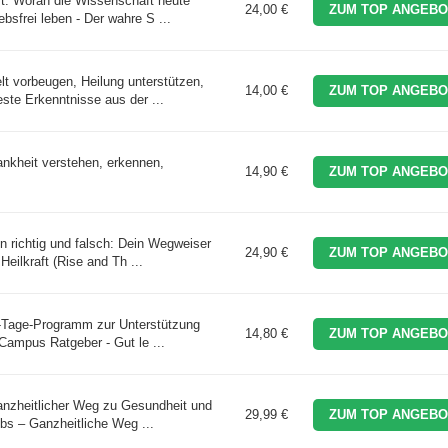
t: Woran die Wissenschaft heute
24,00 €
ZUM TOP ANGEBO
ebsfrei leben - Der wahre S ...
lt vorbeugen, Heilung unterstützen,
14,00 €
ZUM TOP ANGEBO
te Erkenntnisse aus der ...
nkheit verstehen, erkennen,
14,90 €
ZUM TOP ANGEBO
n richtig und falsch: Dein Wegweiser
24,90 €
ZUM TOP ANGEBO
eilkraft (Rise and Th ...
4-Tage-Programm zur Unterstützung
14,80 €
ZUM TOP ANGEBO
Campus Ratgeber - Gut le ...
anzheitlicher Weg zu Gesundheit und
29,99 €
ZUM TOP ANGEBO
bs – Ganzheitliche Weg ...