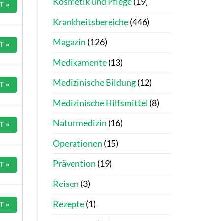
Kosmetik und Pflege
(19)
T »
Krankheitsbereiche
(446)
Magazin
(126)
T »
Medikamente
(13)
Medizinische Bildung
(12)
T »
Medizinische Hilfsmittel
(8)
Naturmedizin
(16)
T »
Operationen
(15)
Prävention
(19)
T »
Reisen
(3)
Rezepte
(1)
T »