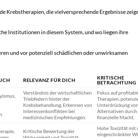
 Krebstherapien, die vielversprechende Ergebnisse zeige
he Institutionen in diesem System, und wo liegen ihre
eren und vor potenziell schädlichen oder unwirksamen
KRITISCHE
UCH
RELEVANZ FÜR DICH
BETRACHTUNG
Verständnis der wirtschaftlichen
Fokus auf profitabl
yismus,
Triebfedern hinter der
Therapien, potenzie
Krebsbehandlung, Erkennen von
Unterdrückung vo
Interessenkonflikten bei
Alternativen durch
n
medizinischen Empfehlungen.
finanzielle Macht.
Hohe Toxizität mit 
erapie,
Kritische Bewertung der
eingeschränkter Wi
ngen,
Wirksamkeit und Toxizität