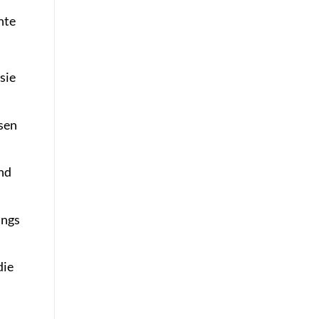
nte
sie
sen
nd
ings
die