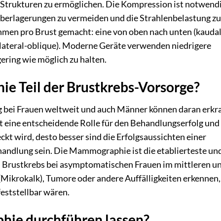
n Strukturen zu ermöglichen. Die Kompression ist notwend
Überlagerungen zu vermeiden und die Strahlenbelastung zu
hmen pro Brust gemacht: eine von oben nach unten (kaudal
-lateral-oblique). Moderne Geräte verwenden niedrigere
gering wie möglich zu halten.
e Teil der Brustkrebs-Vorsorge?
ng bei Frauen weltweit und auch Männer können daran erkr
t eine entscheidende Rolle für den Behandlungserfolg und
kt wird, desto besser sind die Erfolgsaussichten einer
handlung sein. Die Mammographie ist die etablierteste un
Brustkrebs bei asymptomatischen Frauen im mittleren u
(Mikrokalk), Tumore oder andere Auffälligkeiten erkennen,
eststellbar wären.
hie durchführen lassen?