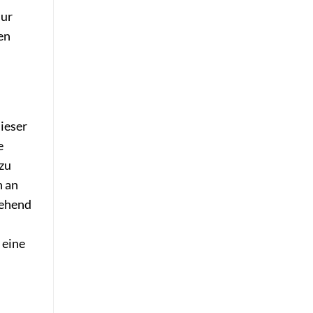
nur
en
ieser
e
 zu
h an
gehend
 eine