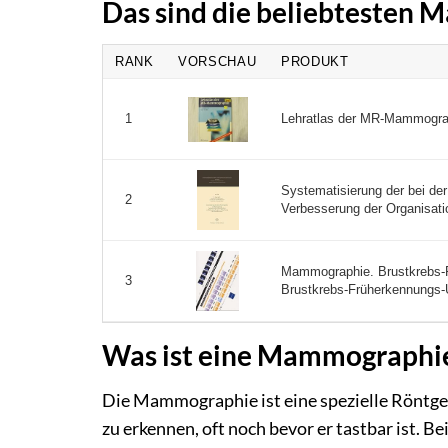
Das sind die beliebtesten
RANK
VORSCHAU
PRODUKT
Lehratlas der MR-Mammograp
1
Systematisierung der bei de
2
Verbesserung der Organisati
Mammographie. Brustkrebs-
3
Brustkrebs-Früherkennungs-
Was ist eine Mammographie 
Die Mammographie ist eine spezielle Röntgen
zu erkennen, oft noch bevor er tastbar ist. 