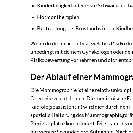
Kinderlosigkeit oder erste Schwangerscha
Hormontherapien
Bestrahlung des Brustkorbs in der Kindhe
Wenn du dir unsicher bist, welches Risiko du
unbedingt mit deinem Gynäkologen oder dein
Risikobewertung vornehmen und dich entspr
Der Ablauf einer Mammogr
Die Mammographie ist eine relativ unkompliz
Oberteile zu entkleiden. Die medizinische F
Radiologieassistentin) wird dich durch den P
spezielle Halterung des Mammographiegeräts.
Plexiglasplatte komprimiert. Dies kann als
nur wenige Sekunden pro Aufnahme. Nach de