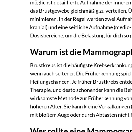
möglichst detaillierte Aufnahme der innere
das Brustgewebe gleichmäßig zu verteilen, 
minimieren. In der Regel werden zwei Aufna
kranial) und eine seitliche Aufnahme (medio
Dosisbereiche, um die Belastung für dich so 
Warum ist die Mammographi
Brustkrebs ist die häufigste Krebserkranku
wenn auch seltener. Die Früherkennung spiel
Heilungschancen. Je früher Brustkrebs entdec
Therapie, und desto schonender kann die Be
wirksamste Methode zur Früherkennung von 
höheren Alter. Sie kann kleine Verkalkungen 
mit bloßem Auge oder durch Abtasten nicht f
Wer sollte eine Mammograp