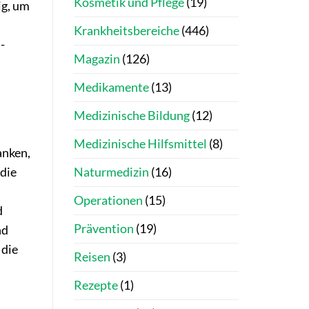
Kosmetik und Pflege
(19)
ig, um
Krankheitsbereiche
(446)
-
Magazin
(126)
Medikamente
(13)
Medizinische Bildung
(12)
Medizinische Hilfsmittel
(8)
anken,
Naturmedizin
(16)
 die
Operationen
(15)
d
Prävention
(19)
nd
 die
Reisen
(3)
Rezepte
(1)