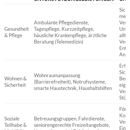
Siche
medi
Ambulante Pflegedienste,
Vers
Gesundheit
Tagespflege, Kurzzeitpflege,
Unte
& Pflege
häusliche Krankenpflege, ärztliche
alltä
Beratung (Telemedizin)
Verr
Entl
Ange
Erhö
Sich
Wohnraumanpassung
Wohnen &
Bequ
(Barrierefreiheit), Notrufsysteme,
Sicherheit
eige
smarte Haustechnik, Haushaltshilfen
Verm
Stür
Förd
Kont
Soziale
Betreuungsgruppen, Fahrdienste,
Verm
Teilhabe &
seniorengerechte Freizeitangebote,
Eins