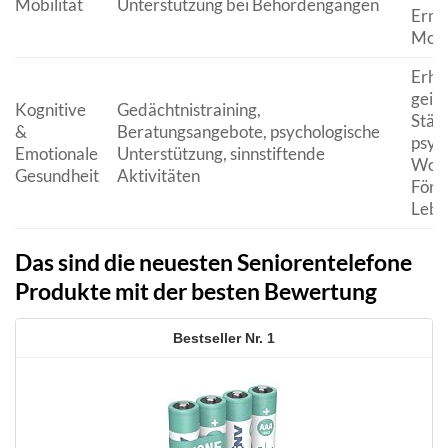
Mobilität
Unterstützung bei Behördengängen
Ermö
Mobi
Erha
geist
Kognitive
Gedächtnistraining,
Stär
&
Beratungsangebote, psychologische
psyc
Emotionale
Unterstützung, sinnstiftende
Wohl
Gesundheit
Aktivitäten
Förd
Lebe
Das sind die neuesten Seniorentelefone
Produkte mit der besten Bewertung
1