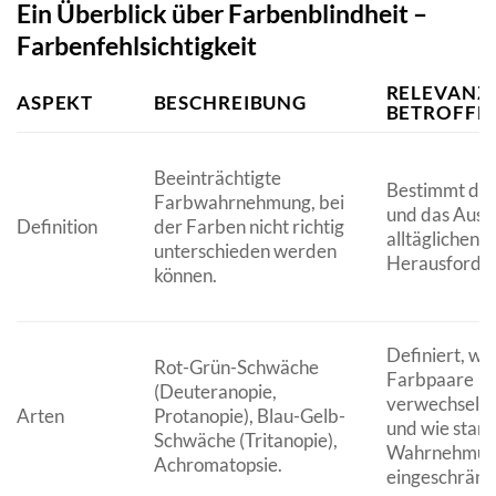
Ein Überblick über Farbenblindheit –
Farbenfehlsichtigkeit
RELEVANZ 
ASPEKT
BESCHREIBUNG
BETROFFE
Beeinträchtigte
Bestimmt die
Farbwahrnehmung, bei
und das Aus
Definition
der Farben nicht richtig
alltäglichen
unterschieden werden
Herausforde
können.
Definiert, we
Rot-Grün-Schwäche
Farbpaare
(Deuteranopie,
verwechselt
Arten
Protanopie), Blau-Gelb-
und wie stark
Schwäche (Tritanopie),
Wahrnehmun
Achromatopsie.
eingeschränkt