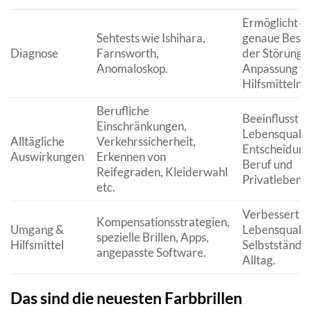
Ermöglicht ei
Sehtests wie Ishihara,
genaue Best
Diagnose
Farnsworth,
der Störung 
Anomaloskop.
Anpassung v
Hilfsmitteln.
Berufliche
Beeinflusst
Einschränkungen,
Lebensqualit
Alltägliche
Verkehrssicherheit,
Entscheidung
Auswirkungen
Erkennen von
Beruf und
Reifegraden, Kleiderwahl
Privatleben.
etc.
Verbessert d
Kompensationsstrategien,
Umgang &
Lebensqualit
spezielle Brillen, Apps,
Hilfsmittel
Selbstständig
angepasste Software.
Alltag.
Das sind die neuesten Farbbrillen